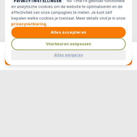
No Time Fit gebruikt functionele
PRIVACY-INSTELLINGEN
en analytische cookies om de website te optimaliseren en de
effectiviteit van onze campagnes te meten. Je kunt zelf
bepalen welke cookies je toestaat. Meer details vind je in onze
privacyverklaring
.
Alles accepteren
Voorkeuren aanpassen
Gratis Proeftraining Aanvragen
Alles weigeren
Vandaag is de dag
om