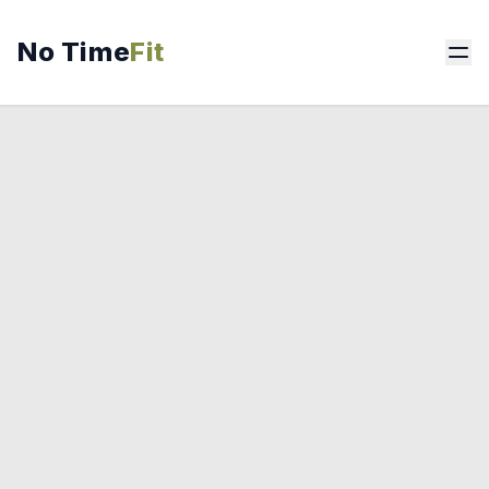
No Time
Fit