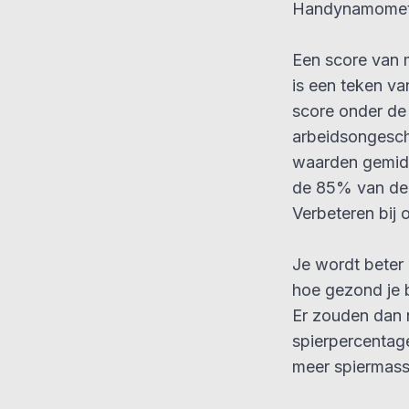
Handynamomet
Een score van
is een teken v
score onder de
arbeidsongesch
waarden gemidd
de 85% van de 
Verbeteren bij 
Je wordt beter i
hoe gezond je b
Er zouden dan 
spierpercentag
meer spiermassa