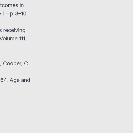
tcomes in
 1 – p 3–10.
s receiving
Volume 111,
., Cooper, C.,
764. Age and