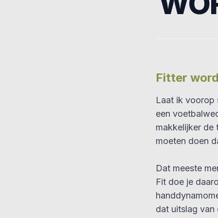
WO
Fitter word
Laat ik voorop 
een voetbalweds
makkelijker de 
moeten doen da
Dat meeste men
Fit doe je daa
handdynamomete
dat uitslag van