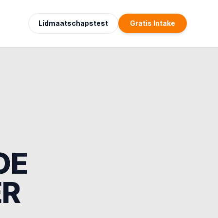
Lidmaatschapstest
Gratis Intake
OE
ER