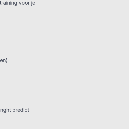
raining voor je
ren)
nght predict