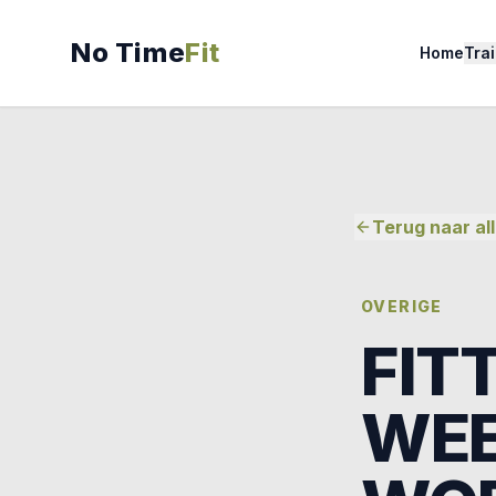
No Time
Fit
Home
Tra
Terug naar all
OVERIGE
FIT
WEE