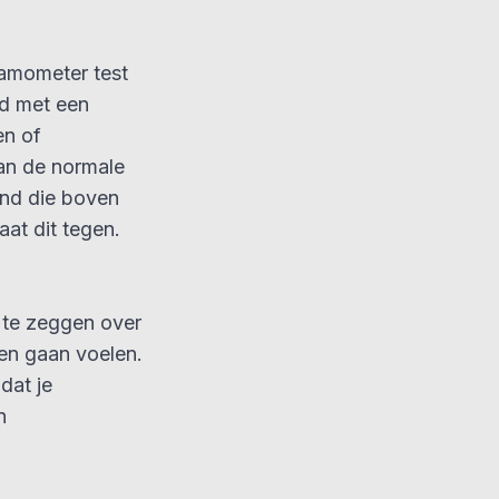
amometer test
nd met een
en of
an de normale
and die boven
at dit tegen.
s te zeggen over
ten gaan voelen.
dat je
n