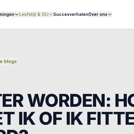
iningen
Leefstijl & GLI
Succesverhalen
Over ons
e blogs
TER WORDEN: H
T IK OF IK FITT