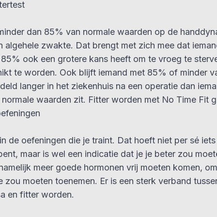
ertest
 minder dan 85% van normale waarden op de handdyn
an algehele zwakte. Dat brengt met zich mee dat iema
 85% ook een grotere kans heeft om te vroeg te sterv
ikt te worden. Ook blijft iemand met 85% of minder v
eld langer in het ziekenhuis na een operatie dan iem
normale waarden zit. Fitter worden met No Time Fit ga
oefeningen
n de oefeningen die je traint. Dat hoeft niet per sé iet
ent, maar is wel een indicatie dat je je beter zou moe
namelijk meer goede hormonen vrij moeten komen, om
e zou moeten toenemen. Er is een sterk verband tusse
 en fitter worden.