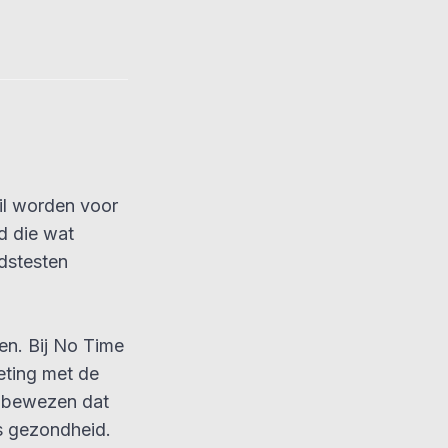
wil worden voor
d die wat
idstesten
en. Bij No Time
eting met de
k bewezen dat
ds gezondheid.