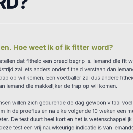
RD?
en. Hoe weet ik of ik fitter word?
stellen dat fitheid een breed begrip is. Iemand die fit 
trijd zal iets anders onder fitheid verstaan dan ieman
trap op wil komen. Een voetballer zal dus andere fithe
n iemand die makkelijker de trap op wil komen.
sen willen zich gedurende de dag gewoon vitaal voel
rom in de proefles én na elke volgende 10 weken een m
r. De test duurt heel kort en het is wetenschappelij
 deze test een vrij nauwkeurige indicatie is van ieman