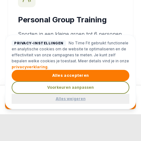
Personal Group Training
Sporten in een kleine groep tot 6 personen.
No Time Fit gebruikt functionele
PRIVACY-INSTELLINGEN
en analytische cookies om de website te optimaliseren en de
Meer informatie
effectiviteit van onze campagnes te meten. Je kunt zelf
bepalen welke cookies je toestaat. Meer details vind je in onze
privacyverklaring
.
Alles accepteren
Voorkeuren aanpassen
Gratis Proeftraining Aanvragen
Alles weigeren
Leefstijlcoaching (GLI)
Gecombineerde Leefstijl Interventie, 100%
vergoed door de basisverzekering.