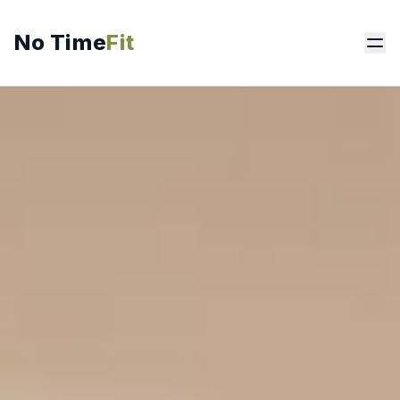
No Time
Fit